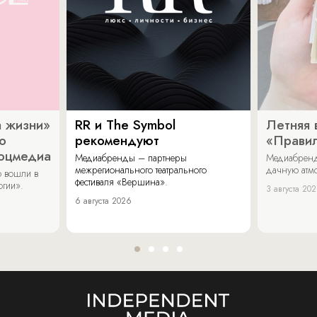
 жизни»
RR и The Symbol
Летняя 
о
рекомендуют
«Прави
соцмедиа
Медиабренды – партнеры
Медиабренд
межрегионального театрального
дачную атмо
 вошли в
фестиваля «Вершина».
огии».
3 августа 20
6 августа 2026