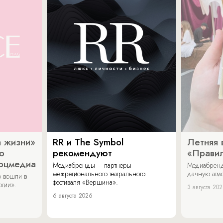
 жизни»
RR и The Symbol
Летняя 
о
рекомендуют
«Прави
соцмедиа
Медиабренды – партнеры
Медиабренд
межрегионального театрального
дачную атмо
 вошли в
фестиваля «Вершина».
огии».
3 августа 20
6 августа 2026