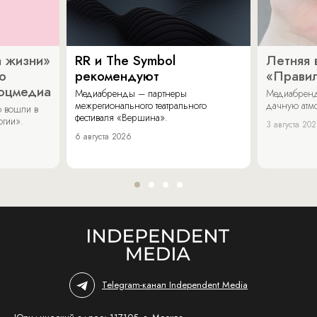
 жизни»
RR и The Symbol
Летняя 
о
рекомендуют
«Прави
соцмедиа
Медиабренды – партнеры
Медиабренд
межрегионального театрального
дачную атмо
 вошли в
фестиваля «Вершина».
огии».
3 августа 20
6 августа 2026
Telegram-канал Independent Media