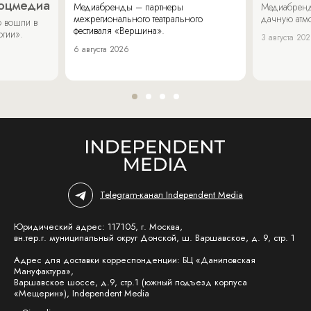
соцмедиа
Медиабренды – партнеры
Медиабренд
межрегионального театрального
дачную атмо
 вошли в
фестиваля «Вершина».
огии».
3 августа 20
6 августа 2026
Telegram-канал Independent Media
Юридический адрес: 117105, г. Москва,
вн.тер.г. муниципальный округ Донской, ш. Варшавское, д. 9, стр. 1
Адрес для доставки корреспонденции: БЦ «Даниловская
Мануфактура»,
Варшавское шоссе, д.9, стр.1 (южный подъезд корпуса
«Мещерин»), Independent Media