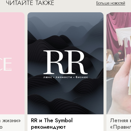
ЧИТАЙТЕ ТАКЖЕ
Больше новостей
 жизни»
RR и The Symbol
Летняя 
о
рекомендуют
«Прави