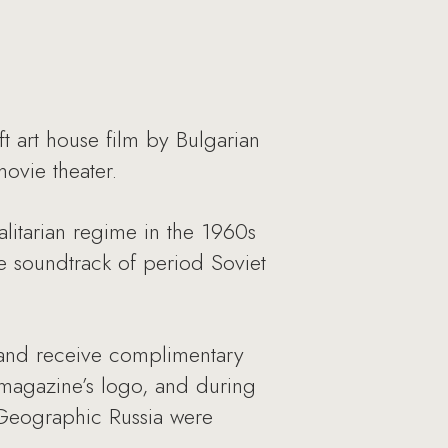
t art house film by Bulgarian
ovie theater.
alitarian regime in the 1960s
he soundtrack of period Soviet
s and receive complimentary
magazine’s logo, and during
l Geographic Russia were