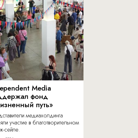
dependent Media
ддержал фонд
изненный путь»
дставители медиахолдинга
яли участие в благотворительном
ж-сейле.