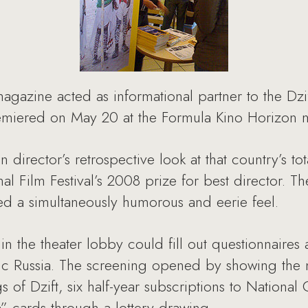
gazine acted as informational partner to the Dzif
remiered on May 20 at the Formula Kino Horizon m
director’s retrospective look at that country’s tot
l Film Festival’s 2008 prize for best director. T
ed a simultaneously humorous and eerie feel.
in the theater lobby could fill out questionnaire
c Russia. The screening opened by showing the 
 of Dzift, six half-year subscriptions to Nationa
” cards through a lottery drawing.