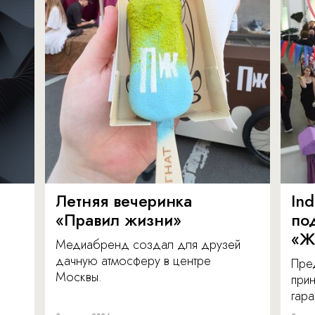
Летняя вечеринка
In
«Правил жизни»
по
«Ж
Медиабренд создал для друзей
дачную атмосферу в центре
Пре
Москвы.
прин
гара