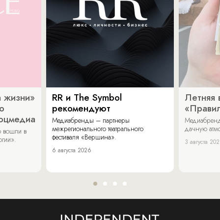
 жизни»
RR и The Symbol
Летняя 
о
рекомендуют
«Прави
соцмедиа
Медиабренды – партнеры
Медиабренд
межрегионального театрального
дачную атмо
 вошли в
фестиваля «Вершина».
огии».
3 августа 20
6 августа 2026