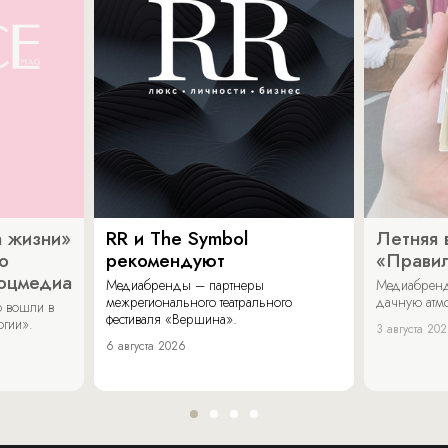
 жизни»
RR и The Symbol
Летняя 
о
рекомендуют
«Прави
соцмедиа
Медиабренды – партнеры
Медиабренд
межрегионального театрального
дачную атмо
 вошли в
фестиваля «Вершина».
огии».
3 августа 20
6 августа 2026