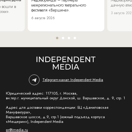
межрегионального театрального
дачную атмо
 вошли в
фестиваля «Вершина».
огии».
3 августа 20
6 августа 2026
Telegram-канал Independent Media
Юридический адрес: 117105, г. Москва,
вн.тер.г. муниципальный округ Донской, ш. Варшавское, д. 9, стр. 1
Адрес для доставки корреспонденции: БЦ «Даниловская
Мануфактура»,
Варшавское шоссе, д.9, стр.1 (южный подъезд корпуса
«Мещерин»), Independent Media
pr@imedia.ru