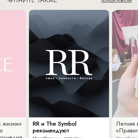
Больше новостей
 жизни»
RR и The Symbol
Летняя 
о
рекомендуют
«Прави
соцмедиа
Медиабренды – партнеры
Медиабренд