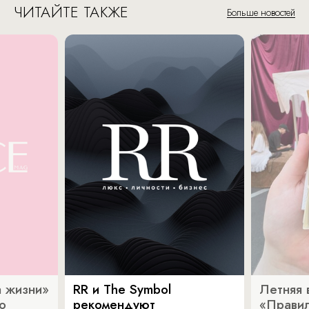
ЧИТАЙТЕ ТАКЖЕ
Больше новостей
 жизни»
RR и The Symbol
Летняя 
о
рекомендуют
«Прави