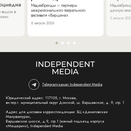
соцмедиа
Медиабренды – партнеры
Медиабренд
межрегионального театрального
дачную атмо
 вошли в
фестиваля «Вершина».
огии».
3 августа 20
6 августа 2026
Telegram-канал Independent Media
Юридический адрес: 117105, г. Москва,
вн.тер.г. муниципальный округ Донской, ш. Варшавское, д. 9, стр. 1
Адрес для доставки корреспонденции: БЦ «Даниловская
Мануфактура»,
Варшавское шоссе, д.9, стр.1 (южный подъезд корпуса
«Мещерин»), Independent Media