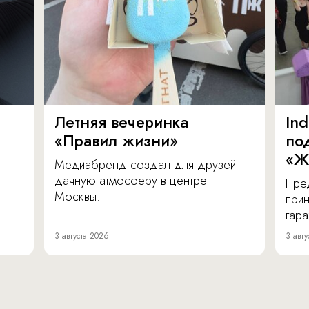
Летняя вечеринка
In
«Правил жизни»
по
«Ж
Медиабренд создал для друзей
дачную атмосферу в центре
Пре
Москвы.
прин
гара
3 августа 2026
3 авгу