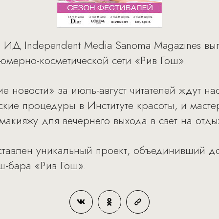
в ИД Independent Media Sanoma Magazines вы
юмерно-косметической сети «Рив Гош».
е новости» за июль-август читателей ждут на
ские процедуры в Институте красоты, и масте
макияжу для вечернего выхода в свет на отды
ставлен уникальный проект, объединивший до
ш-бара «Рив Гош».