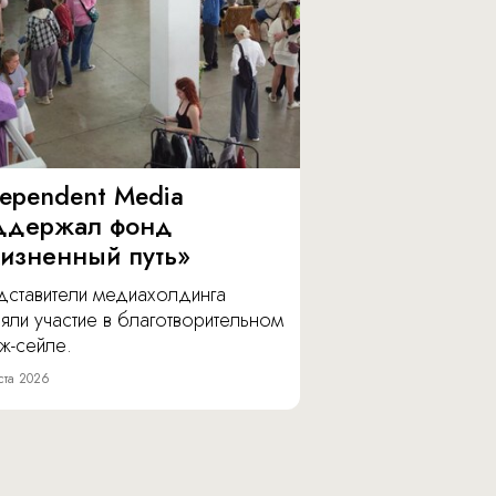
dependent Media
ддержал фонд
изненный путь»
дставители медиахолдинга
яли участие в благотворительном
ж-сейле.
ста 2026