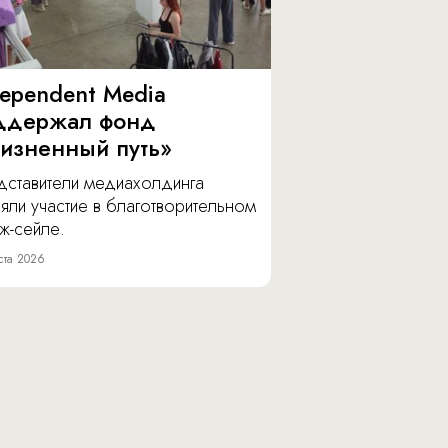
dependent Media
ддержал фонд
изненный путь»
дставители медиахолдинга
яли участие в благотворительном
ж-сейле.
ста 2026