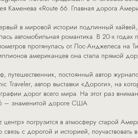
ея Каменева «Route 66. Главная дорога Амер
первый в мировой истории подлинный хайвей,
ась автомобильная романтика. В 20-х годах п
лометров протянулась от Лос-Анджелеса на Т
иллионов американцев она стала прямой дор
, путешественник, постоянный автор журнало
hic Traveler, автор выставки «Дороги», на кот
рафии дорог всего мира. На этот раз внима
66 – знаменитой дороге США.
z центр» погрузится в атмосферу старой Амери
 связь с дорогой и историей, поучаствовать 