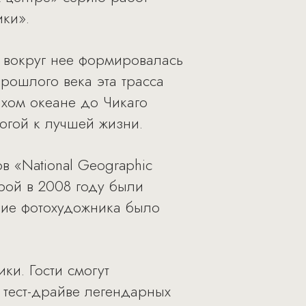
ики».
 вокруг нее формировалась
рошлого века эта трасса
ихом океане до Чикаго
огой к лучшей жизни.
в «National Geographic
орой в 2008 году были
ние фотохудожника было
ки. Гости смогут
в тест-драйве легендарных