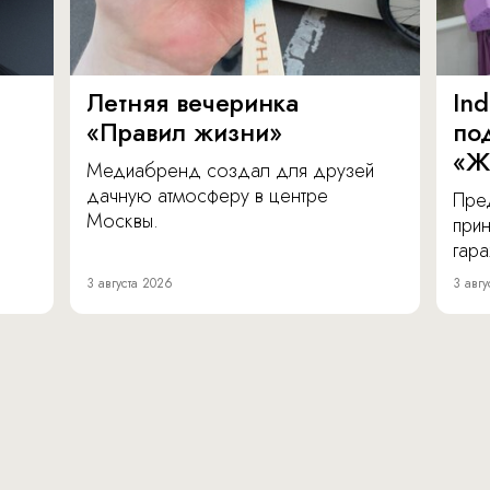
Летняя вечеринка
In
«Правил жизни»
по
«Ж
Медиабренд создал для друзей
дачную атмосферу в центре
Пре
Москвы.
прин
гара
3 августа 2026
3 авгу