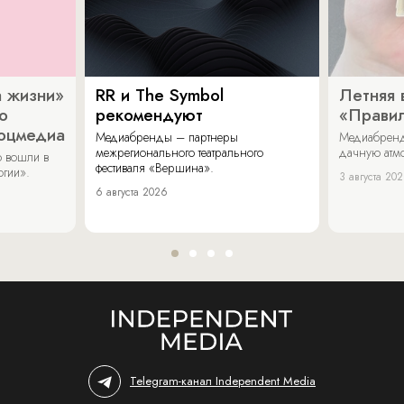
 жизни»
RR и The Symbol
Летняя 
о
рекомендуют
«Прави
соцмедиа
Медиабренды – партнеры
Медиабренд
межрегионального театрального
дачную атмо
 вошли в
фестиваля «Вершина».
огии».
3 августа 20
6 августа 2026
Telegram-канал Independent Media