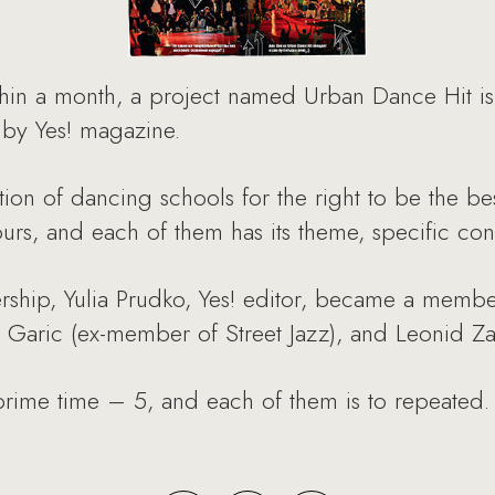
ithin a month, a project named Urban Dance Hit i
 by Yes! magazine.
ion of dancing schools for the right to be the b
ours, and each of them has its theme, specific con
rship, Yulia Prudko, Yes! editor, became a member
Garic (ex-member of Street Jazz), and Leonid Za
prime time – 5, and each of them is to repeated.