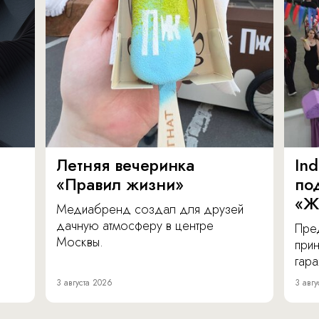
Летняя вечеринка
In
«Правил жизни»
по
«Ж
Медиабренд создал для друзей
дачную атмосферу в центре
Пре
Москвы.
прин
гара
3 августа 2026
3 авгу