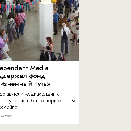
dependent Media
ддержал фонд
изненный путь»
дставители медиахолдинга
яли участие в благотворительном
ж-сейле.
ста 2026