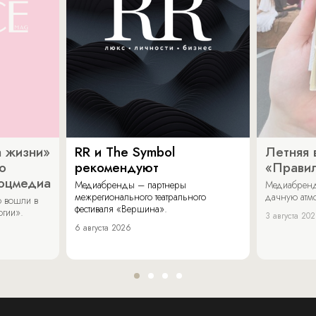
 жизни»
RR и The Symbol
Летняя 
о
рекомендуют
«Прави
соцмедиа
Медиабренды – партнеры
Медиабренд
межрегионального театрального
дачную атмо
 вошли в
фестиваля «Вершина».
огии».
3 августа 20
6 августа 2026