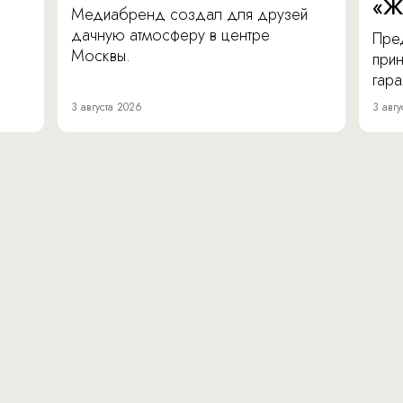
«Ж
Медиабренд создал для друзей
дачную атмосферу в центре
Пре
Москвы.
прин
гара
3 августа 2026
3 авгу