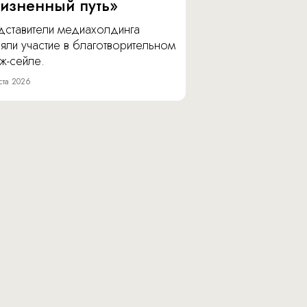
изненный путь»
дставители медиахолдинга
яли участие в благотворительном
ж-сейле.
ста 2026