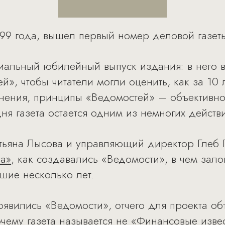
1999 года, вышел первый номер деловой газет
иальный юбилейный выпуск издания: в него 
», чтобы читатели могли оценить, как за 10 л
ения, принципы «Ведомостей» – объективнос
дня газета остается одним из немногих дейст
тьяна Лысова и управляющий директор Глеб
ia»
, как создавались «Ведомости», в чем залог
шие несколько лет.
явились «Ведомости», отчего для проекта объ
 почему газета называется не «Финансовые изв