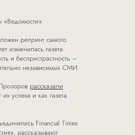
ы «Ведомости».
вложен репринт самого
ет изменилась газета.
ть и беспристрастность –
вительно независимых СМИ.
 Прозоров
рассказали
 их успеха и как газета
единились Financial Times
естия», рассказывают