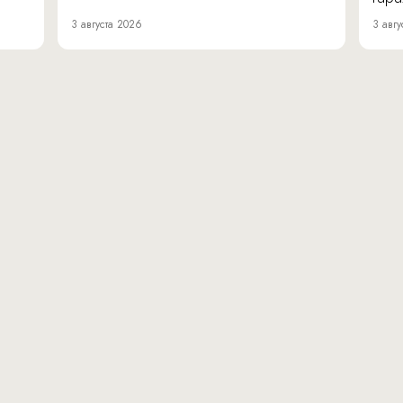
3 августа 2026
3 авгу
вн.тер.г. муниципальн