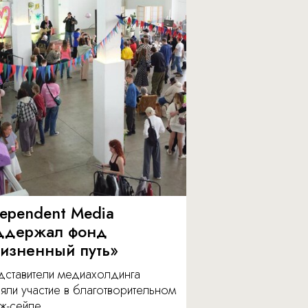
dependent Media
ддержал фонд
изненный путь»
дставители медиахолдинга
яли участие в благотворительном
ж-сейле.