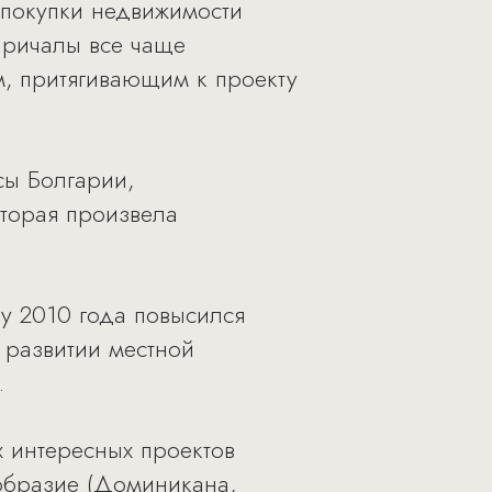
и покупки недвижимости
причалы все чаще
м, притягивающим к проекту
сы Болгарии,
оторая произвела
у 2010 года повысился
 развитии местной
.
 интересных проектов
ообразие (Доминикана,