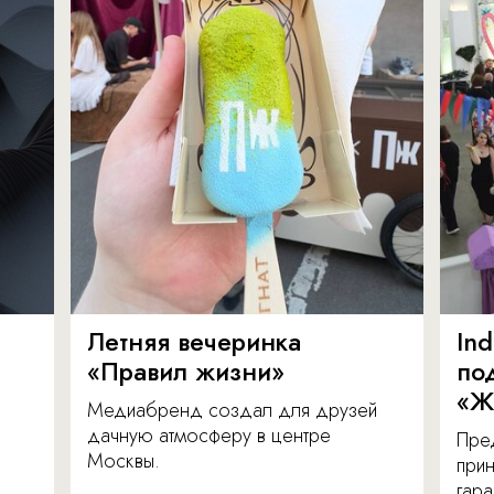
Летняя вечеринка
In
«Правил жизни»
по
«Ж
Медиабренд создал для друзей
дачную атмосферу в центре
Пре
Москвы.
прин
гара