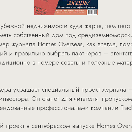
убежной недвижимости куда жарче, чем лето
иметь собственный дом под средиземноморск
ер журнала Ноmes Overseas, как всегда, помо
й и правильно выбрать партнеров – агентст
адиционно в номере советы и полезные мате
мера украшает специальный проект журнала H
инвестора. Он станет для читателя пропуском
мендованные профессионалами компании Trad
 проект в сентябрьском выпуске Homes Over