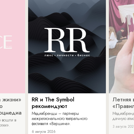
 жизни»
RR и The Symbol
Летняя 
о
рекомендуют
«Прави
соцмедиа
Медиабренды – партнеры
Медиабренд
межрегионального театрального
дачную атмо
 вошли в
фестиваля «Вершина».
огии».
3 августа 20
6 августа 2026