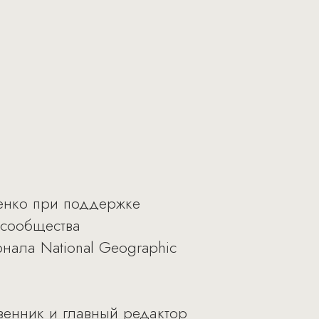
ченко при поддержке
о сообщества
нала National Geographic
венник и главный редактор