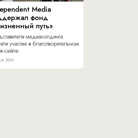
dependent Media
ддержал фонд
изненный путь»
дставители медиахолдинга
яли участие в благотворительном
ж-сейле.
ста 2026