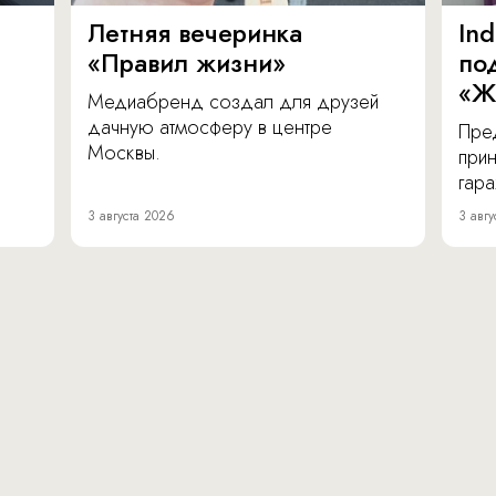
Летняя вечеринка
In
«Правил жизни»
по
«Ж
Медиабренд создал для друзей
дачную атмосферу в центре
Пре
Москвы.
прин
гара
3 августа 2026
3 авгу