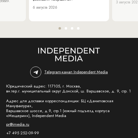
огии».
3 августа 20
6 августа 2026
Telegram-канал Independent Media
Юридический адрес: 117105, г. Москва,
вн.тер.г. муниципальный округ Донской, ш. Варшавское, д. 9, стр. 1
Адрес для доставки корреспонденции: БЦ «Даниловская
Мануфактура»,
Варшавское шоссе, д.9, стр.1 (южный подъезд корпуса
«Мещерин»), Independent Media
pr@imedia.ru
+7 495 252-09-99