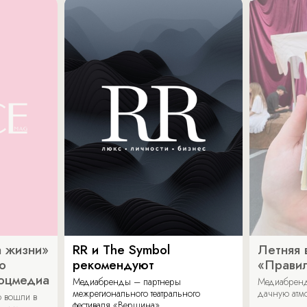
 жизни»
RR и The Symbol
Летняя 
о
рекомендуют
«Прави
соцмедиа
Медиабренды – партнеры
Медиабренд
межрегионального театрального
дачную атмо
 вошли в
фестиваля «Вершина».