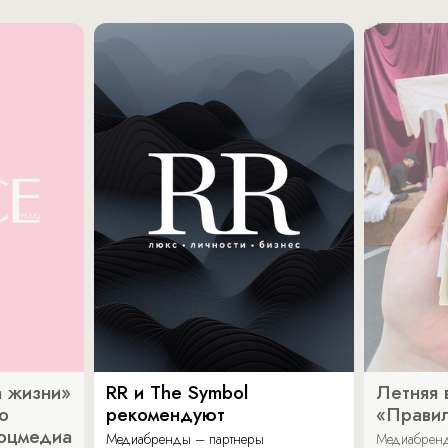
 жизни»
RR и The Symbol
Летняя 
о
рекомендуют
«Прави
соцмедиа
Медиабренды – партнеры
Медиабренд