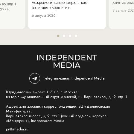
межрегионального театрального
дачную атмо
 вошли в
фестиваля «Вершина».
огии».
3 августа 20
6 августа 2026
Telegram-канал Independent Media
Юридический адрес: 117105, г. Москва,
вн.тер.г. муниципальный округ Донской, ш. Варшавское, д. 9, стр. 1
Адрес для доставки корреспонденции: БЦ «Даниловская
Мануфактура»,
Варшавское шоссе, д.9, стр.1 (южный подъезд корпуса
«Мещерин»), Independent Media
pr@imedia.ru