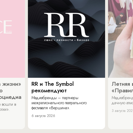
 жизни»
RR и The Symbol
Летняя 
о
рекомендуют
«Прави
соцмедиа
Медиабренды – партнеры
Медиабренд
межрегионального театрального
дачную атмо
 вошли в
фестиваля «Вершина».
огии».
3 августа 20
6 августа 2026