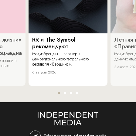
 жизни»
RR и The Symbol
Летняя 
о
рекомендуют
«Прави
соцмедиа
Медиабренды – партнеры
Медиабренд
межрегионального театрального
дачную атмо
 вошли в
фестиваля «Вершина».
огии».
3 августа 20
6 августа 2026
Telegram-канал Independent Media