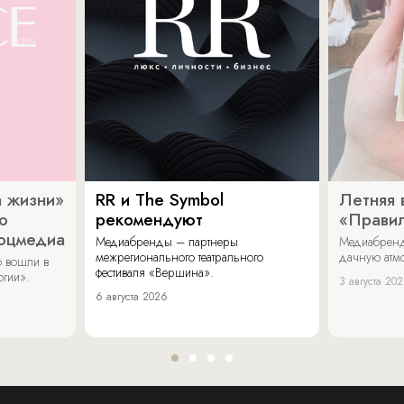
 жизни»
RR и The Symbol
Летняя 
о
рекомендуют
«Прави
соцмедиа
Медиабренды – партнеры
Медиабренд
межрегионального театрального
дачную атмо
 вошли в
фестиваля «Вершина».
огии».
3 августа 20
6 августа 2026