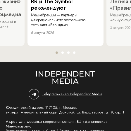
 жизни»
RR и The Symbol
Летняя 
о
рекомендуют
«Прави
соцмедиа
Медиабренды – партнеры
Медиабренд
межрегионального театрального
дачную атмо
 вошли в
фестиваля «Вершина».
огии».
3 августа 20
6 августа 2026
Telegram-канал Independent Media
Юридический адрес: 117105, г. Москва,
вн.тер.г. муниципальный округ Донской, ш. Варшавское, д. 9, стр. 1
Адрес для доставки корреспонденции: БЦ «Даниловская
Мануфактура»,
Варшавское шоссе, д.9, стр.1 (южный подъезд корпуса