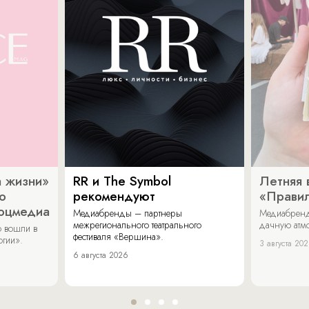
 жизни»
RR и The Symbol
Летняя 
о
рекомендуют
«Прави
соцмедиа
Медиабренды – партнеры
Медиабренд
межрегионального театрального
дачную атмо
 вошли в
фестиваля «Вершина».
огии».
3 августа 20
6 августа 2026