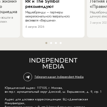
 жизни»
RR и The Symbol
Летняя 
о
рекомендуют
«Прави
соцмедиа
Медиабренды – партнеры
Медиабренд
межрегионального театрального
дачную атмо
 вошли в
фестиваля «Вершина».
огии».
3 августа 20
6 августа 2026
Telegram-канал Independent Media
Юридический адрес: 117105, г. Москва,
вн.тер.г. муниципальный округ Донской, ш. Варшавское, д. 9, стр. 1
Адрес для доставки корреспонденции: БЦ «Даниловская
Мануфактура»,
Варшавское шоссе, д.9, стр.1 (южный подъезд корпуса