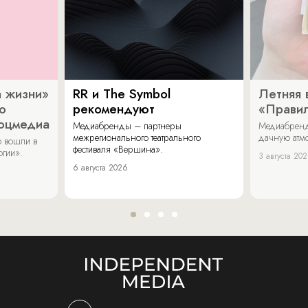
 жизни»
RR и The Symbol
Летняя 
о
рекомендуют
«Прави
соцмедиа
Медиабренды – партнеры
Медиабренд
межрегионального театрального
дачную атмо
 вошли в
фестиваля «Вершина».
огии».
3 августа 20
6 августа 2026