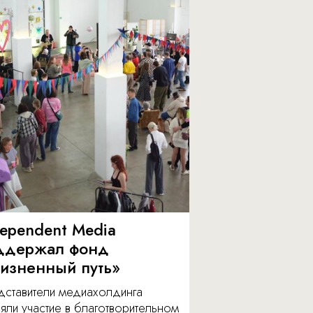
dependent Media
ддержал фонд
изненный путь»
дставители медиахолдинга
яли участие в благотворительном