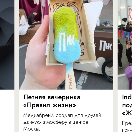
Летняя вечеринка
In
«Правил жизни»
по
«Ж
Медиабренд создал для друзей
дачную атмосферу в центре
Пре
Москвы.
прин