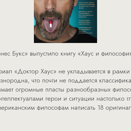
ес Букс» выпустило книгу «Хаус и философия:
иал «Доктор Хаус» не укладывается в рамки 
азнородна, что почти не поддается классифик
имает огромные пласты разнообразных филос
теллектуалами герои и ситуации настолько г
ериканским философам написать 18 оригинал