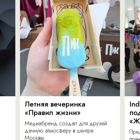
Летняя вечеринка
In
«Правил жизни»
по
«Ж
Медиабренд создал для друзей
дачную атмосферу в центре
Пре
Москвы.
прин