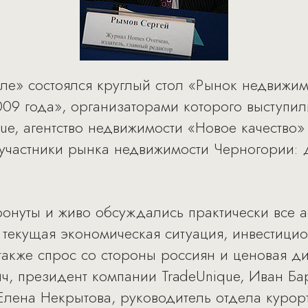
еле» состоялся круглый стол «Рынок недвижи
009 года», организаторами которого выступи
que, агентство недвижимости «Новое качество»
участники рынка недвижимости Черногории: 
ронуты и живо обсуждались практически все 
текущая экономическая ситуация, инвестици
также спрос со стороны россиян и ценовая 
ч, президент компании TradeUnique, Иван Б
 Елена Некрытова, руководитель отдела куро