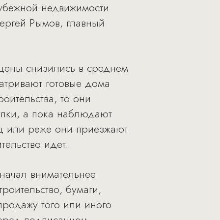
рубежной недвижимости
ергей Рымов, главный
 цены снизились в среднем
атривают готовые дома
роительства, то они
упки, а пока наблюдают
яц или реже они приезжают
тельство идет.
начал внимательнее
роительство, бумаги,
родажу того или иного
 перед подписанием