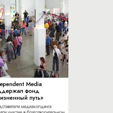
dependent Media
ддержал фонд
изненный путь»
дставители медиахолдинга
яли участие в благотворительном