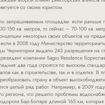
ветуется со своим юристом.
по запрашиваемым площадям: если раньше п
-150 кв. метров, то сейчас – 70-100 кв. мет
концепции некоторых своих объектов на пред
: если в 2008 году Министерство территориал
ы Черногории выдало 243 разрешения на стр
 президент компании Sagio Residence Борисла
ледние два года строятся по высоким станда
лов как в строительстве, так и в отделке. В п
преобразовать страну в объект высокобюджетн
дется целый ряд работ. Например, в 2009 го
го региона, что решило проблемы водоснабже
втодороги Бар-Боляре длиной 165 км, которая