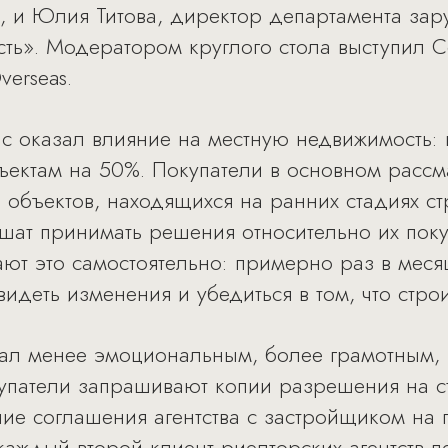
, и Юлия Титова, директор департамента за
ть». Модератором круглого стола выступил С
erseas.
с оказал влияние на местную недвижимость:
ъектам на 50%. Покупатели в основном рассм
я объектов, находящихся на ранних стадиях ст
шат принимать решения относительно их пок
ют это самостоятельно: примерно раз в мес
идеть изменения и убедиться в том, что строи
тал менее эмоциональным, более грамотным, 
упатели запрашивают копии разрешения на ст
е соглашения агентства с застройщиком на п
и каждый второй клиент риелторских агентств