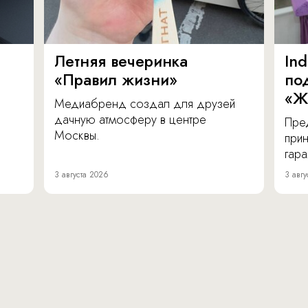
Летняя вечеринка
In
«Правил жизни»
по
«Ж
Медиабренд создал для друзей
дачную атмосферу в центре
Пре
Москвы.
прин
гара
3 августа 2026
3 авгу