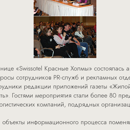
инице «Swissotel Красные Холмы» состоялась 
просы сотрудников PR-служб и рекламных от
трудники редакции приложений газеты «Жило
ь». Гостями мероприятия стали более 80 пре
огистических компаний, подрядных организац
 объекты информационного процесса поменяли