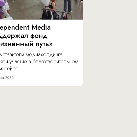
dependent Media
ддержал фонд
изненный путь»
дставители медиахолдинга
яли участие в благотворительном
ж-сейле.
ста 2026