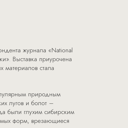
ондента журнала «National
ки». Выставка приурочена
х материалов стала
популярным природным
ких лугов и болот –
гда были глухим сибирским
зимых форм, врезающиеся