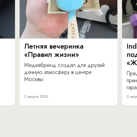
Летняя вечеринка
In
«Правил жизни»
по
«Ж
Медиабренд создал для друзей
дачную атмосферу в центре
Пре
Москвы.
прин
гара
3 августа 2026
3 авгу