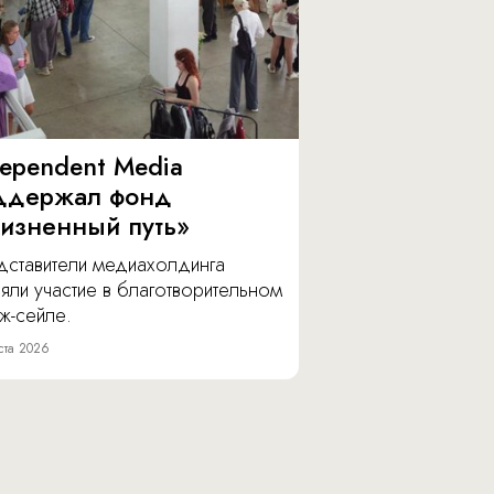
dependent Media
ддержал фонд
изненный путь»
дставители медиахолдинга
яли участие в благотворительном
ж-сейле.
ста 2026