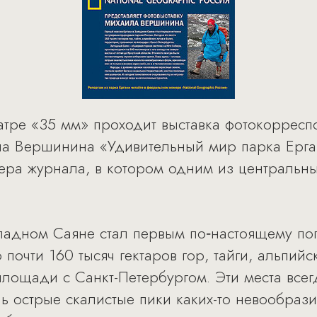
еатре «35 мм» проходит выставка фотокорресп
ла Вершинина «Удивительный мир парка Ерга
ера журнала, в котором одним из центральны
ападном Саяне стал первым по‑настоящему 
 почти 160 тысяч гектаров гор, тайги, альпийс
площади с Санкт-Петербургом. Эти места все
ь острые скалистые пики каких-то невообра