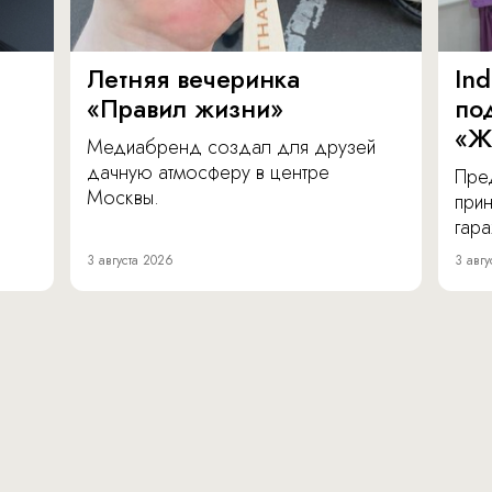
Летняя вечеринка
In
«Правил жизни»
по
«Ж
Медиабренд создал для друзей
дачную атмосферу в центре
Пре
Москвы.
прин
гара
3 августа 2026
3 авгу