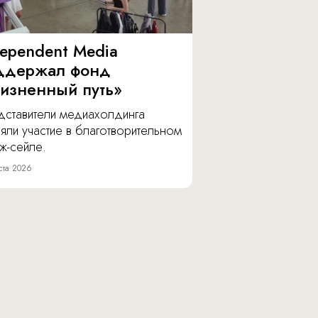
dependent Media
ддержал фонд
изненный путь»
дставители медиахолдинга
яли участие в благотворительном
ж-сейле.
ста 2026