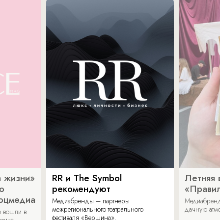
 жизни»
RR и The Symbol
Летняя 
о
рекомендуют
«Прави
соцмедиа
Медиабренды – партнеры
Медиабренд
межрегионального театрального
дачную атмо
 вошли в
фестиваля «Вершина».
огии».