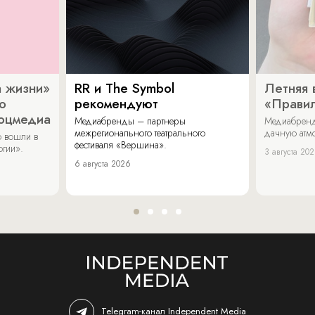
 жизни»
RR и The Symbol
Летняя 
о
рекомендуют
«Прави
соцмедиа
Медиабренды – партнеры
Медиабренд
межрегионального театрального
дачную атмо
 вошли в
фестиваля «Вершина».
огии».
3 августа 20
6 августа 2026
Telegram-канал Independent Media