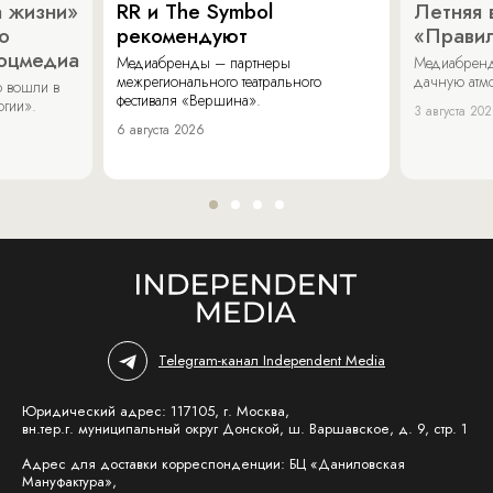
 жизни»
RR и The Symbol
Летняя 
о
рекомендуют
«Прави
соцмедиа
Медиабренды – партнеры
Медиабренд
межрегионального театрального
дачную атмо
 вошли в
фестиваля «Вершина».
огии».
3 августа 20
6 августа 2026
Telegram-канал Independent Media
Юридический адрес: 117105, г. Москва,
вн.тер.г. муниципальный округ Донской, ш. Варшавское, д. 9, стр. 1
Адрес для доставки корреспонденции: БЦ «Даниловская
Мануфактура»,