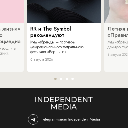
 жизни»
RR и The Symbol
Летняя 
о
рекомендуют
«Прави
соцмедиа
Медиабренды – партнеры
Медиабренд
межрегионального театрального
дачную атмо
 вошли в
фестиваля «Вершина».
огии».
3 августа 20
6 августа 2026
Telegram-канал Independent Media