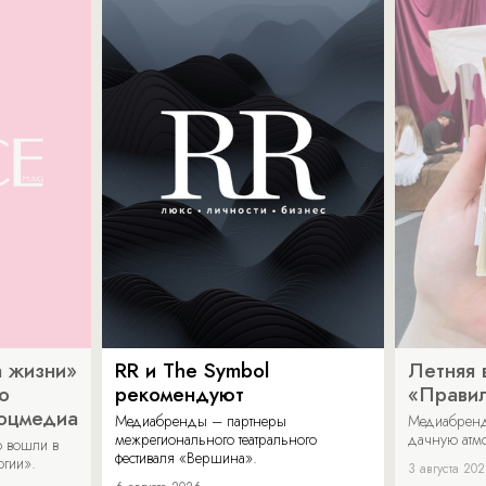
 жизни»
RR и The Symbol
Летняя 
о
рекомендуют
«Прави
соцмедиа
Медиабренды – партнеры
Медиабренд
межрегионального театрального
дачную атмо
 вошли в
фестиваля «Вершина».
огии».
3 августа 20