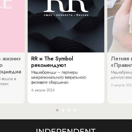
 жизни»
RR и The Symbol
Летняя 
о
рекомендуют
«Прави
соцмедиа
Медиабренды – партнеры
Медиабренд
межрегионального театрального
дачную атмо
 вошли в
фестиваля «Вершина».
огии».
3 августа 20
6 августа 2026