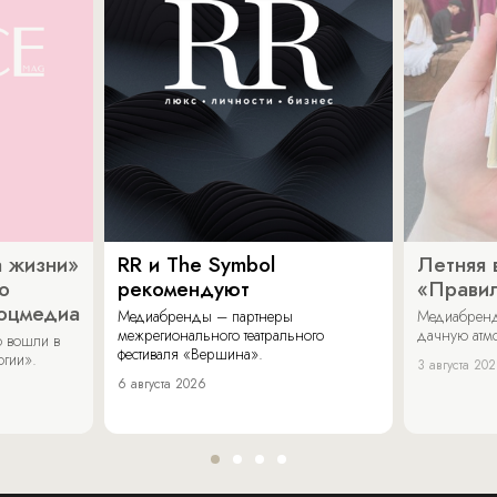
 жизни»
RR и The Symbol
Летняя 
о
рекомендуют
«Прави
соцмедиа
Медиабренды – партнеры
Медиабренд
межрегионального театрального
дачную атмо
 вошли в
фестиваля «Вершина».
огии».
3 августа 20
6 августа 2026