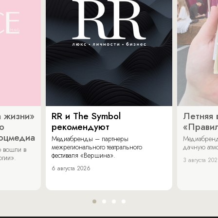
 жизни»
RR и The Symbol
Летняя 
о
рекомендуют
«Прави
соцмедиа
Медиабренды – партнеры
Медиабренд
межрегионального театрального
дачную атмо
 вошли в
фестиваля «Вершина».
огии».
3 августа 20
6 августа 2026