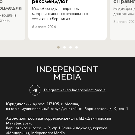
о
рекомендуют
«Прави
соцмедиа
Медиабренды – партнеры
Медиабренд
межрегионального театрального
дачную атмо
 вошли в
фестиваля «Вершина».
огии».
3 августа 20
6 августа 2026
Telegram-канал Independent Media
Юридический адрес: 117105, г. Москва,
вн.тер.г. муниципальный округ Донской, ш. Варшавское, д. 9, стр. 1
Адрес для доставки корреспонденции: БЦ «Даниловская
Мануфактура»,
Варшавское шоссе, д.9, стр.1 (южный подъезд корпуса
«Мещерин»), Independent Media