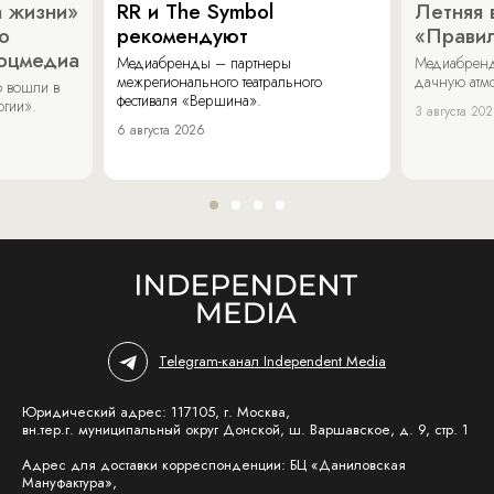
 жизни»
RR и The Symbol
Летняя 
о
рекомендуют
«Прави
соцмедиа
Медиабренды – партнеры
Медиабренд
межрегионального театрального
дачную атмо
 вошли в
фестиваля «Вершина».
огии».
3 августа 20
6 августа 2026
Telegram-канал Independent Media
Юридический адрес: 117105, г. Москва,
вн.тер.г. муниципальный округ Донской, ш. Варшавское, д. 9, стр. 1
Адрес для доставки корреспонденции: БЦ «Даниловская
Мануфактура»,