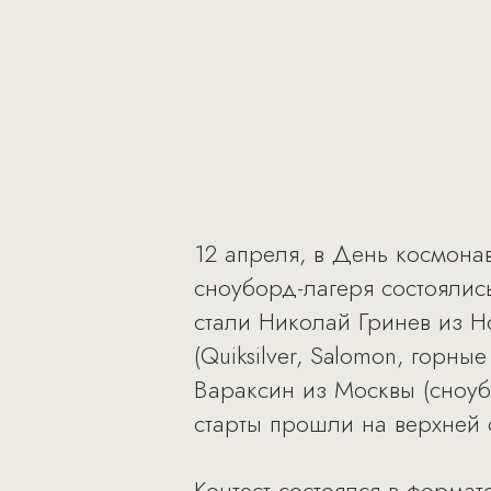
12 апреля, в День космона
сноуборд-лагеря состоялись
стали Николай Гринев из Но
(Quiksilver, Salomon, горн
Вараксин из Москвы (сноуб
старты прошли на верхней 
Контест состоялся в форма