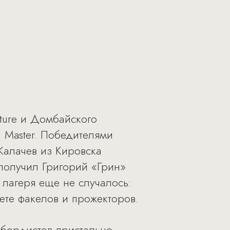
nture и Домбайского
l Master. Победителями
 Калачев из Кировска
 получил Григорий «Грин»
 лагеря еще не случалось:
ете факелов и прожекторов.
убордистов пристально