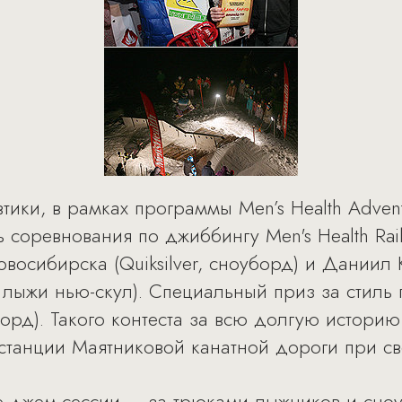
втики, в рамках программы Men’s Health Adve
 соревнования по джиббингу Men's Health Rai
восибирска (Quiksilver, сноуборд) и Даниил
ые лыжи нью-скул). Специальный приз за стиль
орд). Такого контеста за всю долгую историю
станции Маятниковой канатной дороги при св
те джем-сессии – за трюками лыжников и сно