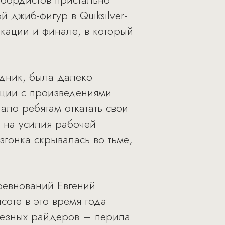
 джиб-фигур в Quiksilver-
кации и финале, в который
здник, была далеко
ации с произведениями
ало ребятам откатать свои
я на усилия рабочей
гонка скрывалась во тьме,
ревнований Евгений
соте в это время года
ьезных райдеров – перила