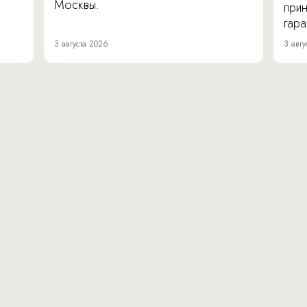
Москвы.
прин
гара
3 августа 2026
3 авгу