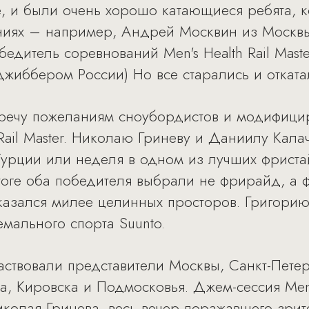
е, и были очень хорошо катающиеся ребята, 
аниях – например, Андрей Москвин из Москв
бедитель соревнований Men's Health Rail Mast
жиббером России) Но все старались и отката
речу пожеланиям сноубордистов и модифици
 Rail Master. Николаю Гриневу и Даниилу Кал
 Турции или неделя в одном из лучших фрист
тоге оба победителя выбрали не фрирайд, а ф
казался милее целинных просторов. Григорию
мального спорта Suunto.
 участвовали представители Москвы, Санкт-Пет
, Кировска и Подмосковья. Джем-сессия Men's 
олая Гринева, весь вечер поражавшего зрит