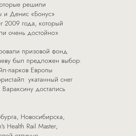
которые решили
ы и Денис «Бонус»
er 2009 года, который
ли очень достойно».
ровали призовой фонд
ачеву был предложен выбор:
айл-парков Европы
ристайл: укатанный снег
 Вараксину достались
ербурга, Новосибирска,
Health Rail Master,
елей отлично