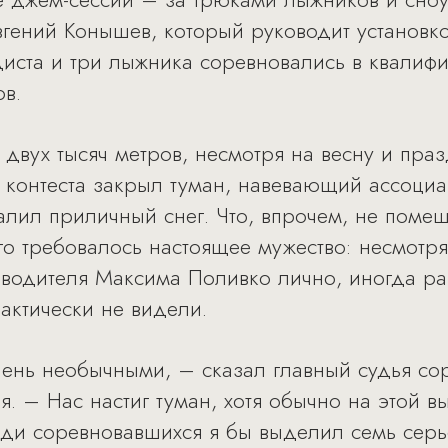
гений Конышев, который руководит установкой
иста и три лыжника соревновались в квалифи
в.
 двух тысяч метров, несмотря на весну и пра
о контеста закрыл туман, навевающий ассоци
алил приличный снег. Что, впрочем, не помеш
го требовалось настоящее мужество: несмотр
водителя Максима Поливко лично, иногда раз
актически не видели.
ень необычными, – сказал главный судья со
 – Нас настиг туман, хотя обычно на этой вы
реди соревновавшихся я бы выделил семь сер