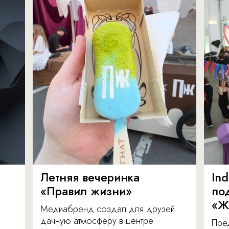
Летняя вечеринка
In
«Правил жизни»
по
«Ж
Медиабренд создал для друзей
дачную атмосферу в центре
Пре