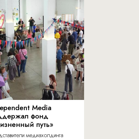
dependent Media
ддержал фонд
изненный путь»
дставители медиахолдинга