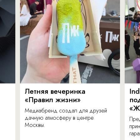
Летняя вечеринка
In
«Правил жизни»
по
«Ж
Медиабренд создал для друзей
дачную атмосферу в центре
Пре
Москвы.
прин
гара