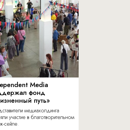
dependent Media
ддержал фонд
изненный путь»
дставители медиахолдинга
яли участие в благотворительном
ж-сейле.