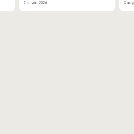
3 августа 2026
3 авгу
вн.тер.г. муниципальн