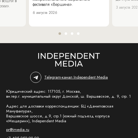
 вошли в
фестиваля «Вершина».
огии».
3 августа 20
6 августа 2026
Telegram-канал Independent Media
Юридический адрес: 117105, г. Москва,
вн.тер.г. муниципальный округ Донской, ш. Варшавское, д. 9, стр. 1
Адрес для доставки корреспонденции: БЦ «Даниловская
Мануфактура»,
Варшавское шоссе, д.9, стр.1 (южный подъезд корпуса
«Мещерин»), Independent Media
pr@imedia.ru