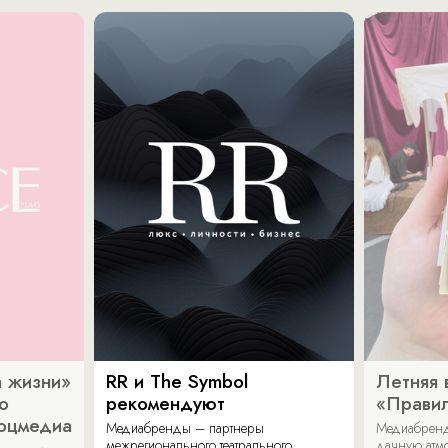
 жизни»
RR и The Symbol
Летняя 
о
рекомендуют
«Прави
соцмедиа
Медиабренды – партнеры
Медиабренд
межрегионального театрального
дачную атмо