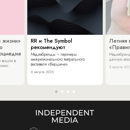
 жизни»
RR и The Symbol
Летняя 
о
рекомендуют
«Прави
соцмедиа
Медиабренды – партнеры
Медиабренд
межрегионального театрального
дачную атмо
 вошли в
фестиваля «Вершина».
огии».
3 августа 20
6 августа 2026