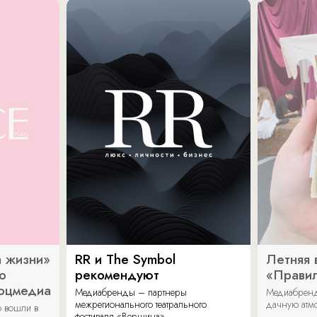
 жизни»
RR и The Symbol
Летняя 
о
рекомендуют
«Прави
соцмедиа
Медиабренды – партнеры
Медиабренд
межрегионального театрального
дачную атмо
 вошли в
фестиваля «Вершина».