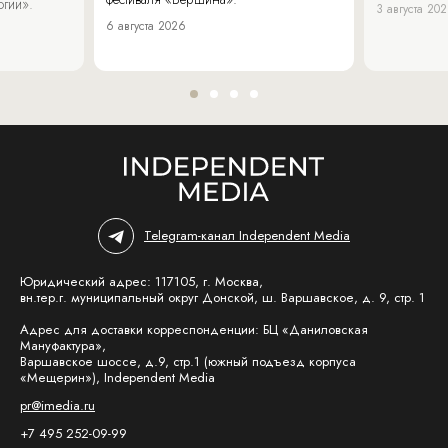
огии».
3 августа 20
6 августа 2026
Telegram-канал Independent Media
Юридический адрес: 117105, г. Москва,
вн.тер.г. муниципальный округ Донской, ш. Варшавское, д. 9, стр. 1
Адрес для доставки корреспонденции: БЦ «Даниловская
Мануфактура»,
Варшавское шоссе, д.9, стр.1 (южный подъезд корпуса
«Мещерин»), Independent Media
pr@imedia.ru
+7 495 252-09-99