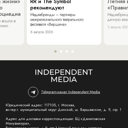
 жизни»
RR и The Symbol
Летняя 
о
рекомендуют
«Прави
соцмедиа
Медиабренды – партнеры
Медиабренд
межрегионального театрального
дачную атмо
 вошли в
фестиваля «Вершина».
огии».
3 августа 20
6 августа 2026
Telegram-канал Independent Media
Юридический адрес: 117105, г. Москва,
вн.тер.г. муниципальный округ Донской, ш. Варшавское, д. 9, стр. 1
Адрес для доставки корреспонденции: БЦ «Даниловская
Мануфактура»,
Варшавское шоссе, д.9, стр.1 (южный подъезд корпуса