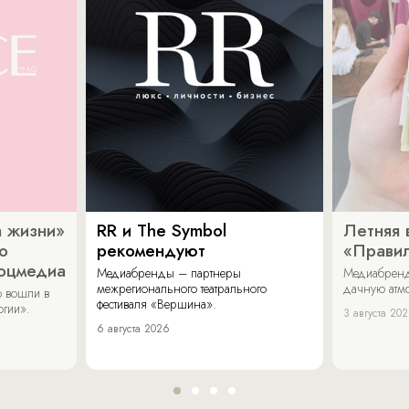
 жизни»
RR и The Symbol
Летняя 
о
рекомендуют
«Прави
соцмедиа
Медиабренды – партнеры
Медиабренд
межрегионального театрального
дачную атмо
 вошли в
фестиваля «Вершина».
огии».
3 августа 20
6 августа 2026