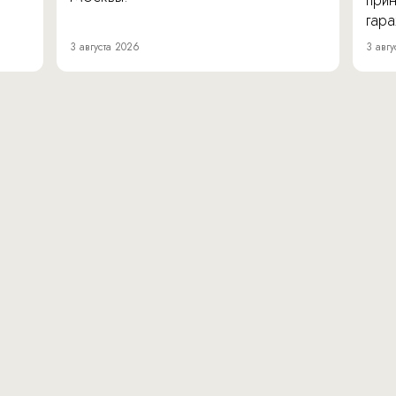
прин
гара
3 августа 2026
3 авгу