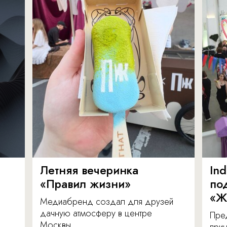
Летняя вечеринка
In
«Правил жизни»
по
«Ж
Медиабренд создал для друзей
дачную атмосферу в центре
Пре
Москвы.