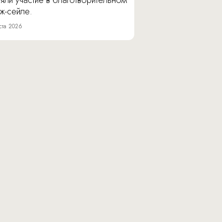
яли участие в благотворительном
ж-сейле.
ста 2026
Юридический адрес: 117105, г. Москва,