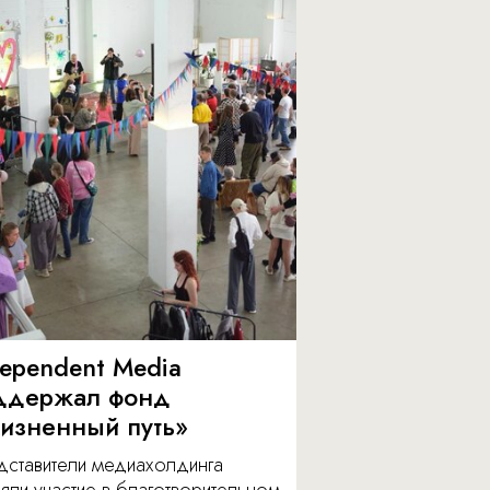
dependent Media
ддержал фонд
изненный путь»
дставители медиахолдинга